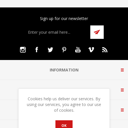
Sign up for our newsletter
INFORMATION
CUSTOMER SERVICE
Cookies help us deliver our services. By
using our services, you agree to our use
MY ACCOUNT
of cookies.
OK