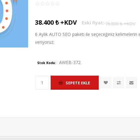
38.400 ₺ +KDV
Eski fiyat:
76.800 ₺ +KDV
6 Aylık AUTO SEO paketi ile seçeceğiniz kelimelerin 
veriyoruz.
AWEB-372
Stok Kodu: