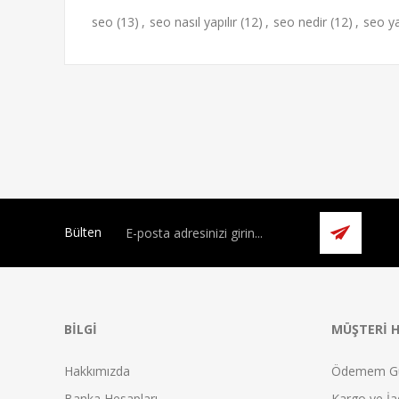
seo
(13)
,
seo nasıl yapılır
(12)
,
seo nedir
(12)
,
seo y
Bülten
BILGI
MÜŞTERI H
Hakkımızda
Ödemem G
Banka Hesapları
Kargo ve İad