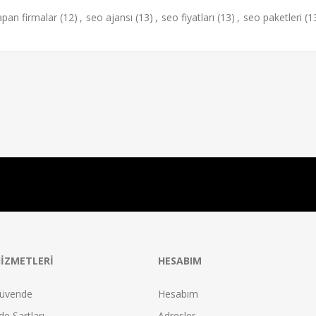
apan firmalar
(12)
,
seo ajansı
(13)
,
seo fiyatları
(13)
,
seo paketleri
(1
IZMETLERI
HESABIM
üvende
Hesabım
e Şartları
Adresler