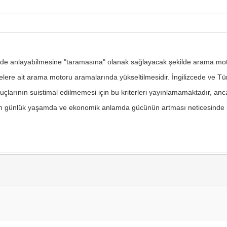
ilde anlayabilmesine "taramasına" olanak sağlayacak şekilde arama motor
melere ait arama motoru aramalarında yükseltilmesidir. İngilizcede ve
çlarının suistimal edilmemesi için bu kriterleri yayınlamamaktadır, anca
in günlük yaşamda ve ekonomik anlamda gücünün artması neticesinde hı