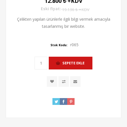
12.800 ₺ +KDV
Eski fiyat:
19.136 ₺ +KDV
Çelikten yapılan ürünlerle ilgili bilgi vermek amacıyla
tasarlanmış bir website.
r065
Stok Kodu: