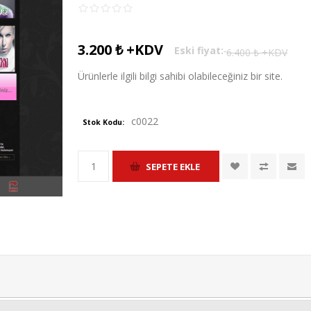
3.200 ₺ +KDV
Eski fiyat:
6.400 ₺ +KDV
Ürünlerle ilgili bilgi sahibi olabileceğiniz bir site.
c0022
Stok Kodu: