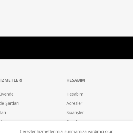
IZMETLERI
HESABIM
üvende
Hesabım
e Şartları
Adresler
ları
Siparişler
tları
Sepetim
leşmesi
İstek Listesi
Çerezler hizmetlerimizi sunmamıza yardımcı olur.