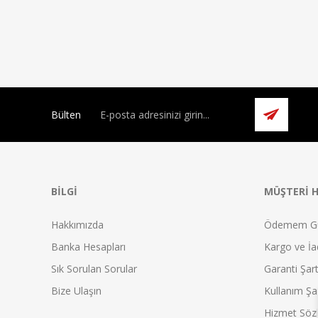
Bülten
BILGI
MÜŞTERI H
Hakkımızda
Ödemem G
Banka Hesapları
Kargo ve İad
Sık Sorulan Sorular
Garanti Şart
Bize Ulaşın
Kullanım Şar
Hizmet Söz