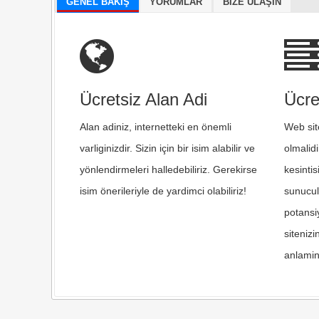
GENEL BAKIŞ
YORUMLAR
BIZE ULAŞIN
Ücretsiz Alan Adi
Ücre
Alan adiniz, internetteki en önemli
Web site
varliginizdir. Sizin için bir isim alabilir ve
olmalid
yönlendirmeleri halledebiliriz. Gerekirse
kesintis
isim önerileriyle de yardimci olabiliriz!
sunucul
potansi
sitenizi
anlamin