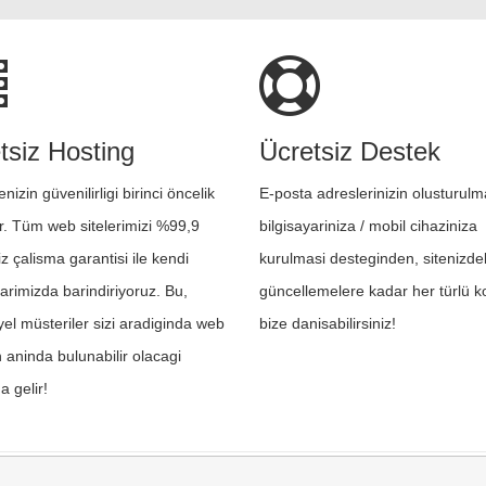
tsiz Hosting
Ücretsiz Destek
nizin güvenilirligi birinci öncelik
E-posta adreslerinizin olusturulm
ir. Tüm web sitelerimizi %99,9
bilgisayariniza / mobil cihaziniza
iz çalisma garantisi ile kendi
kurulmasi desteginden, sitenizde
arimizda barindiriyoruz. Bu,
güncellemelere kadar her türlü 
yel müsteriler sizi aradiginda web
bize danisabilirsiniz!
n aninda bulunabilir olacagi
a gelir!