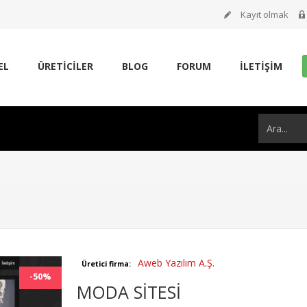
Kayıt olmak
EL
ÜRETİCİLER
BLOG
FORUM
İLETIŞIM
Aweb Yazılım A.Ş.
Üretici firma:
-50%
MODA SİTESİ