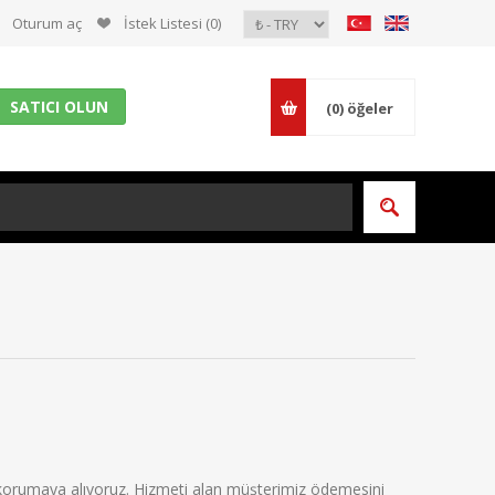
Oturum aç
İstek Listesi
(0)
SATICI OLUN
(0)
öğeler
 korumaya alıyoruz. Hizmeti alan müşterimiz ödemesini