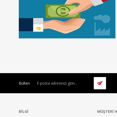
Bülten
BILGI
MÜŞTERI H