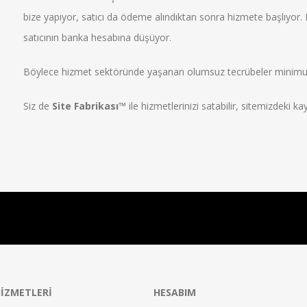
bize yapıyor, satıcı da ödeme alındıktan sonra hizmete başlıyor
satıcının banka hesabına düşüyor.
Böylece hizmet sektöründe yaşanan olumsuz tecrübeler minimu
Siz de
Site Fabrikası™
ile hizmetlerinizi satabilir, sitemizdeki kayı
IZMETLERI
HESABIM