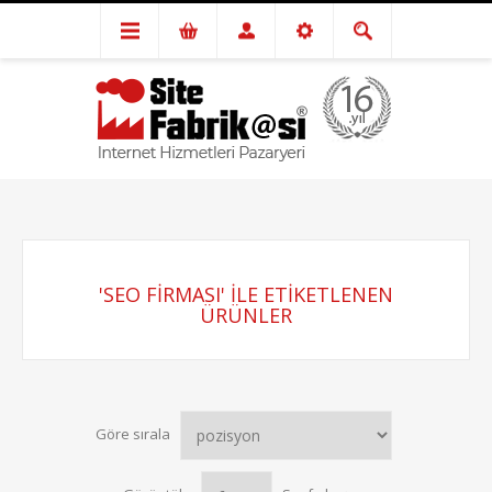
'SEO FIRMASI' ILE ETIKETLENEN
ÜRÜNLER
Göre sırala