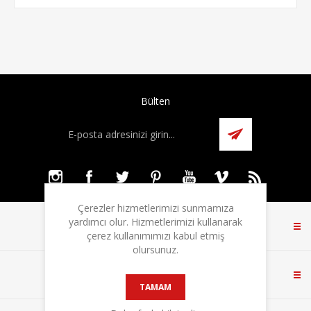
Bülten
Çerezler hizmetlerimizi sunmamıza
yardımcı olur. Hizmetlerimizi kullanarak
BILGI
çerez kullanımımızı kabul etmiş
olursunuz.
MÜŞTERI HIZMETLERI
TAMAM