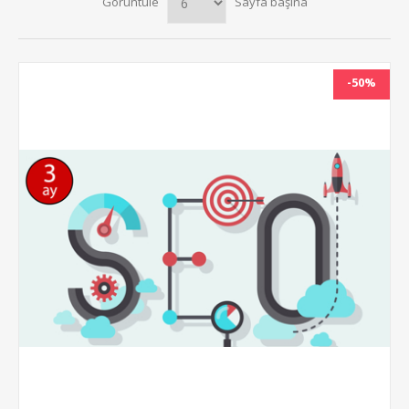
Görüntüle
Sayfa başına
-50%