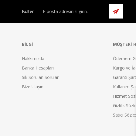
Bülten
BILGI
MÜŞTERI H
Hakkımızda
Ödemem G
Banka Hesapları
Kargo ve İad
Sık Sorulan Sorular
Garanti Şart
Bize Ulaşın
Kullanım Şar
Hizmet Söz
Gizlilik Söz
Satıcı Sözl