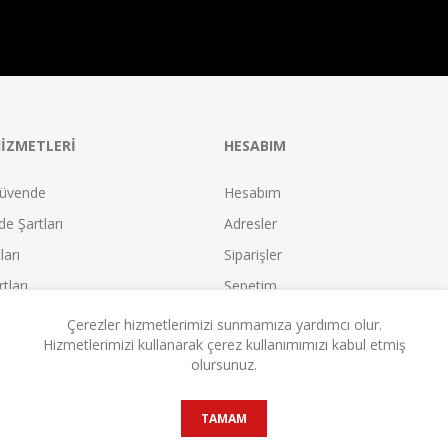
IZMETLERI
HESABIM
üvende
Hesabım
e Şartları
Adresler
ları
Siparişler
tları
Sepetim
leşmesi
İstek Listesi
Çerezler hizmetlerimizi sunmamıza yardımcı olur.
Hizmetlerimizi kullanarak çerez kullanımımızı kabul etmiş
leşmesi
Karşılaştır
olursunuz.
eşmesi
Satıcı Olun!
TAMAM