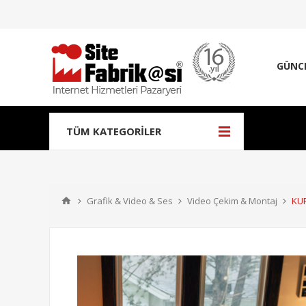
GÜNC
TÜM KATEGORILER
Grafik & Video & Ses
Video Çekim & Montaj
KUR