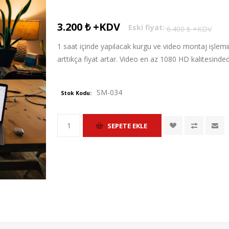
3.200 ₺ +KDV
Eski fiyat:
6.400 ₺ +KDV
1 saat içinde yapılacak kurgu ve video montaj işlemin
arttıkça fiyat artar. Video en az 1080 HD kalitesindedir
SM-034
Stok Kodu: