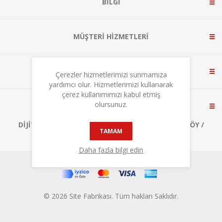
BILGI
MÜŞTERI HIZMETLERI
HESABIM
Çerezler hizmetlerimizi sunmamıza
yardımcı olur. Hizmetlerimizi kullanarak
çerez kullanımımızı kabul etmiş
olursunuz.
BIZE ULAŞIN
DIJITALPARK TEKNOKENT, A1 BLOK NO:3 ÇEKMEKÖY /
TAMAM
İSTANBUL
Daha fazla bilgi edin
© 2026 Site Fabrikası. Tüm hakları Saklıdır.