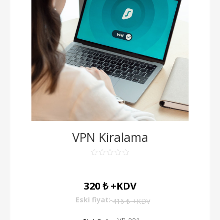
VPN Kiralama
320 ₺ +KDV
Eski fiyat:
416 ₺ +KDV