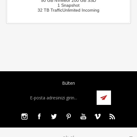
50 GB NVMe
or 200 GB SSD
1 Snapshot
32 TB Traffic
Unlimited Incoming
Bülten