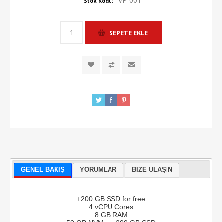
VP-001
Stok Kodu:
GENEL BAKIŞ
YORUMLAR
BIZE ULAŞIN
+200 GB SSD for free
4 vCPU Cores
8 GB RAM