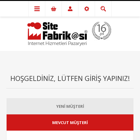
HOŞGELDINIZ, LÜTFEN GIRIŞ YAPINIZ!
YENI MÜŞTERI
MEVCUT MÜŞTERI