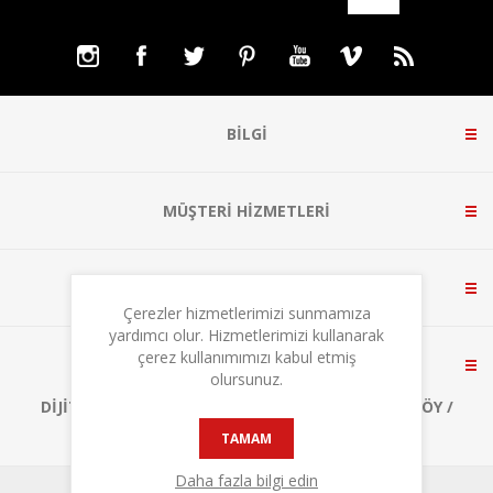
BILGI
MÜŞTERI HIZMETLERI
HESABIM
Çerezler hizmetlerimizi sunmamıza
yardımcı olur. Hizmetlerimizi kullanarak
çerez kullanımımızı kabul etmiş
BIZE ULAŞIN
olursunuz.
DIJITALPARK TEKNOKENT, A1 BLOK NO:3 ÇEKMEKÖY /
İSTANBUL
TAMAM
Daha fazla bilgi edin