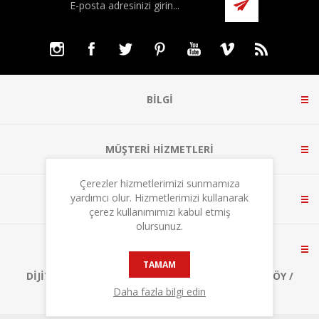
BILGI
MÜŞTERI HIZMETLERI
Çerezler hizmetlerimizi sunmamıza
yardımcı olur. Hizmetlerimizi kullanarak
HESABIM
çerez kullanımımızı kabul etmiş
olursunuz.
BIZE ULAŞIN
TAMAM
DIJITALPARK TEKNOKENT, A1 BLOK NO:3 ÇEKMEKÖY /
İSTANBUL
Daha fazla bilgi edin